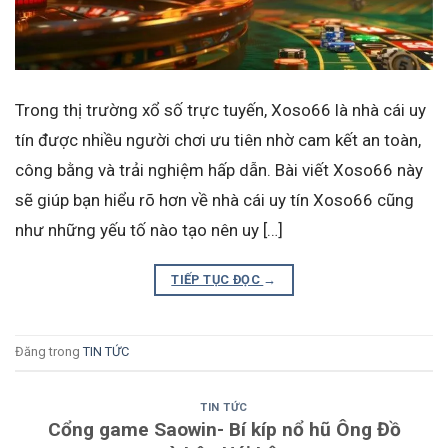
Trong thị trường xổ số trực tuyến, Xoso66 là nhà cái uy
tín được nhiều người chơi ưu tiên nhờ cam kết an toàn,
công bằng và trải nghiệm hấp dẫn. Bài viết Xoso66 này
sẽ giúp bạn hiểu rõ hơn về nhà cái uy tín Xoso66 cũng
như những yếu tố nào tạo nên uy […]
TIẾP TỤC ĐỌC
→
Đăng trong
TIN TỨC
TIN TỨC
Cổng game Saowin- Bí kíp nổ hũ Ông Đồ