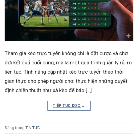
Tham gia kèo trực tuyến không chỉ là đặt cược và chờ
đợi kết quả cuối cùng, mà là một quá trình quản lý rủi ro
liên tục. Tính năng cập nhật kèo trực tuyến theo thời
gian thực cho phép người chơi thực hiện những quyết
định chiến thuật như xả kèo để bảo […]
TIẾP TỤC ĐỌC
→
Đăng trong
TIN TỨC