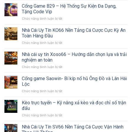
Cách
Mới
Nhận
Cổng Game B29 – Hệ Thống Sự Kiện Đa Dạng,
Nhận
Bắt
Biết
và
Tặng Code Vip
Đầu
Nhà
Rút
Chức năng bình luận bị tắt
ở
Cái
Thưởng
Cổng
Lừa
Đúng
Game
Nhà Cái Uy Tín KO66 Nền Tảng Cá Cược Cực Kỳ An
Đảo
Quy
B29
–
Toàn Hàng Đầu
Định
–
Dấu
Chức năng bình luận bị tắt
ở
Hệ
Hiệu
Nhà
Thống
Cảnh
Cái
Nhà cái uy tín Xoso66 – Hướng dẫn chọn lựa và trải
Sự
Báo
Uy
Kiện
nghiệm an toàn
Rõ
Tín
Đa
Nhất
Chức năng bình luận bị tắt
ở
KO66
Dạng,
Nhà
Nền
Tặng
cái
Cổng game Saowin- Bí kíp nổ hũ Ông Đồ và Lân Hái
Tảng
Code
uy
Cá
Lộc
Vip
tín
Cược
Chức năng bình luận bị tắt
ở
Xoso66
Cực
Cổng
–
Kỳ
game
Kèo trực tuyến – Kỹ năng xả kèo và đọc chỉ số trận
Hướng
An
Saowin-
dẫn
đấu
Toàn
Bí
chọn
Hàng
Chức năng bình luận bị tắt
ở
kíp
lựa
Đầu
Kèo
nổ
và
trực
Nhà Cái Uy Tín SV66 Nền Tảng Cá Cược Vận Hành
hũ
trải
tuyến
Ông