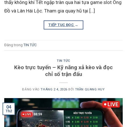
thấy không khí Tết ngập tràn qua hai tựa game slot Ông
Đồ và Lân Hái Lộc. Tham gia quay hũ tại […]
TIẾP TỤC ĐỌC
→
Đăng trong
TIN TỨC
TIN TỨC
Kèo trực tuyến – Kỹ năng xả kèo và đọc
chỉ số trận đấu
ĐĂNG VÀO
THÁNG 2 4, 2026
BỞI
TRẦN QUANG HUY
04
Th2