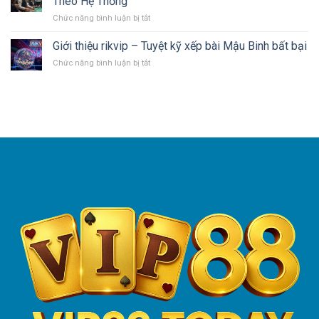
Theo Hệ Thống
nghiệm
–
Đồ
an
Chức năng bình luận bị tắt
ở
Kỹ
và
toàn
Nhà
năng
Lân
Cái
Giới thiệu rikvip – Tuyệt kỹ xếp bài Mậu Binh bất bại
xả
Hái
Uy
kèo
Lộc
Chức năng bình luận bị tắt
ở
Tín
và
Giới
SV66
đọc
thiệu
Nền
chỉ
rikvip
Tảng
số
–
Cá
trận
Tuyệt
Cược
đấu
kỹ
Vận
xếp
Hành
bài
Theo
Mậu
Hệ
Binh
Thống
bất
bại