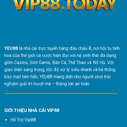
YEU88
là nhà cái trực tuyến hàng đầu châu Á, nơi hội tụ tinh
hoa của thế giới cá cược hiện đại với hệ sinh thái đa dạng
gồm Casino, Slot Game, Bắn Cá, Thể Thao và Nổ Hũ. Với
giao diện sang trọng, tốc độ xử lý siêu nhanh và hệ thống
bảo mật tiên tiến, YEU88 mang đến cho người chơi trải
nghiệm giải trí mượt mà – thắng lớn an toàn.
GIỚI THIỆU NHÀ CÁI VIP88
Hỗ Trợ Vip88