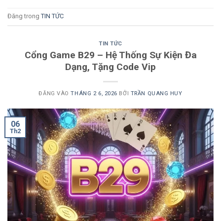
Đăng trong
TIN TỨC
TIN TỨC
Cổng Game B29 – Hệ Thống Sự Kiện Đa
Dạng, Tặng Code Vip
ĐĂNG VÀO
THÁNG 2 6, 2026
BỞI
TRẦN QUANG HUY
06
Th2