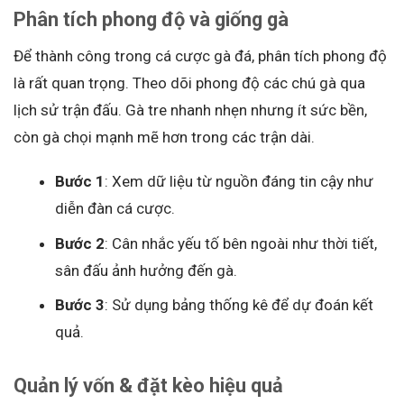
Phân tích phong độ và giống gà
Để thành công trong cá cược gà đá, phân tích phong độ
là rất quan trọng. Theo dõi phong độ các chú gà qua
lịch sử trận đấu. Gà tre nhanh nhẹn nhưng ít sức bền,
còn gà chọi mạnh mẽ hơn trong các trận dài.
Bước 1
: Xem dữ liệu từ nguồn đáng tin cậy như
diễn đàn cá cược.
Bước 2
: Cân nhắc yếu tố bên ngoài như thời tiết,
sân đấu ảnh hưởng đến gà.
Bước 3
: Sử dụng bảng thống kê để dự đoán kết
quả.
Quản lý vốn & đặt kèo hiệu quả