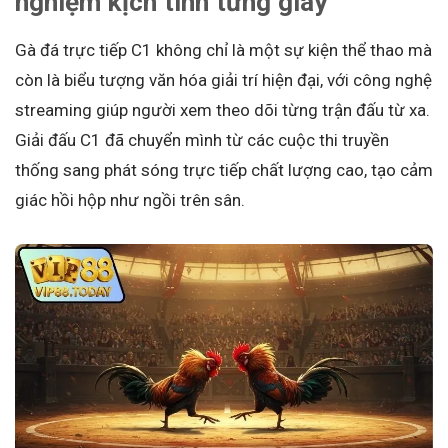
nghiệm kịch tính từng giây
Gà đá trực tiếp C1 không chỉ là một sự kiện thể thao mà
còn là biểu tượng văn hóa giải trí hiện đại, với công nghệ
streaming giúp người xem theo dõi từng trận đấu từ xa.
Giải đấu C1 đã chuyển mình từ các cuộc thi truyền
thống sang phát sóng trực tiếp chất lượng cao, tạo cảm
giác hồi hộp như ngồi trên sân.