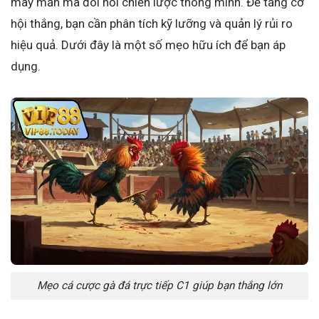
may mắn mà đòi hỏi chiến lược thông minh. Để tăng cơ
hội thắng, bạn cần phân tích kỹ lưỡng và quản lý rủi ro
hiệu quả. Dưới đây là một số mẹo hữu ích để bạn áp
dụng.
Mẹo cá cược gà đá trực tiếp C1 giúp bạn thắng lớn