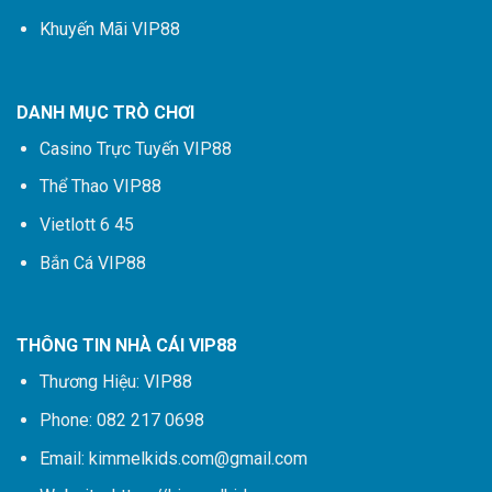
Khuyến Mãi VIP88
DANH MỤC TRÒ CHƠI
Casino Trực Tuyến VIP88
Thể Thao VIP88
Vietlott 6 45
Bắn Cá VIP88
THÔNG TIN NHÀ CÁI VIP88
Thương Hiệu: VIP88
Phone: 082 217 0698
Email:
kimmelkids.com@gmail.com