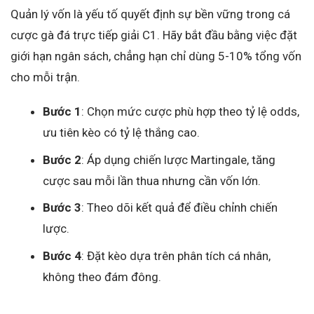
Quản lý vốn là yếu tố quyết định sự bền vững trong cá
cược gà đá trực tiếp giải C1. Hãy bắt đầu bằng việc đặt
giới hạn ngân sách, chẳng hạn chỉ dùng 5-10% tổng vốn
cho mỗi trận.
Bước 1
: Chọn mức cược phù hợp theo tỷ lệ odds,
ưu tiên kèo có tỷ lệ thắng cao.
Bước 2
: Áp dụng chiến lược Martingale, tăng
cược sau mỗi lần thua nhưng cần vốn lớn.
Bước 3
: Theo dõi kết quả để điều chỉnh chiến
lược.
Bước 4
: Đặt kèo dựa trên phân tích cá nhân,
không theo đám đông.