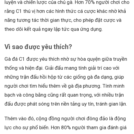
luyện và chiến lược của chủ gà. Hơn 70% người chơi cho
rằng C1 thú vị hơn các hình thức cá cược khác nhờ khả
năng tương tác thời gian thực, cho phép đặt cược và
theo dõi kết quả ngay lập tức qua ứng dụng.
Vì sao được yêu thích?
Gà đá C1 được yêu thích nhờ sự hòa quyện giữa truyền
thống và hiện đại. Giải đấu mang tính giải trí cao với
những trận đấu hồi hộp từ các giống gà đa dạng, giúp
người chơi tìm hiểu thêm về gà địa phương. Tính minh
bạch và công bằng cũng rất quan trọng, với nhiều trận
đấu được phát sóng trên nền tảng uy tín, tránh gian lận.
Thêm vào đó, cộng đồng người chơi đông đảo là động
lực cho sự phổ biến. Hơn 80% người tham gia đánh giá