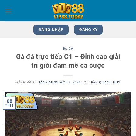
Bỏ
qua
nội
dung
ĐĂNG NHẬP
ĐĂNG KÝ
ĐÁ GÀ
Gà đá trực tiếp C1 – Đỉnh cao giải
trí giới đam mê cá cược
ĐĂNG VÀO
THÁNG MƯỜI MỘT 8, 2025
BỞI
TRẦN QUANG HUY
08
Th11