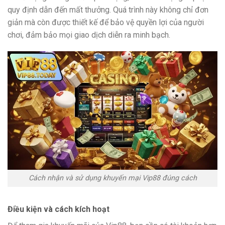
quy định dẫn đến mất thưởng. Quá trình này không chỉ đơn
giản mà còn được thiết kế để bảo vệ quyền lợi của người
chơi, đảm bảo mọi giao dịch diễn ra minh bạch.
Cách nhận và sử dụng khuyến mại Vip88 đúng cách
Điều kiện và cách kích hoạt