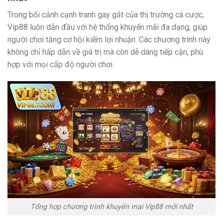
Trong bối cảnh cạnh tranh gay gắt của thị trường cá cược,
Vip88 luôn dẫn đầu với hệ thống khuyến mãi đa dạng, giúp
người chơi tăng cơ hội kiếm lợi nhuận. Các chương trình này
không chỉ hấp dẫn về giá trị mà còn dễ dàng tiếp cận, phù
hợp với mọi cấp độ người chơi.
Tổng hợp chương trình khuyến mại Vip88 mới nhất