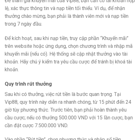
Để tham gia khuyến mãi của Vip88, bạn cần có tài khoản hợp
lệ, xác thực thông tin và nạp tiền tối thiểu. Ví dụ, để nhận
thưởng chào mừng, bạn phải là thành viên mới và nạp tiền
trong 7 ngày đầu.
Để kích hoạt, sau khi nạp tiền, truy cập phần “Khuyến mãi”
trên website hoặc ứng dụng, chọn chương trình và nhập mã
khuyến mãi (nếu có). Hệ thống sẽ cập nhật thưởng vào tài
khoản. Hãy chú ý kiểm tra yêu cầu cược để tránh bị khoá tài
khoản.
Quy trình rút thưởng
Sau khi có thưởng, việc rút tiền là bước quan trọng. Tại
Vip88, quy trình này diễn ra nhanh chóng, từ 15 phút đến 24
giờ tùy phương thức. Trước tiên, bạn phải hoàn thành yêu
cầu cược; nếu có thưởng 500.000 VND với 15 lần cược, bạn
cần đặt cược 7.500.000 VND.
Vào phần “Rút tiền”, chọn phương thức và nhập số tiền.