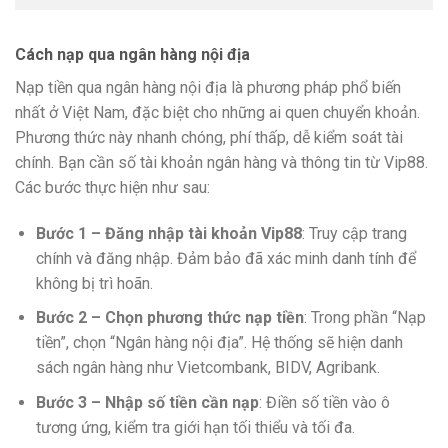
Cách nạp qua ngân hàng nội địa
Nạp tiền qua ngân hàng nội địa là phương pháp phổ biến
nhất ở Việt Nam, đặc biệt cho những ai quen chuyển khoản.
Phương thức này nhanh chóng, phí thấp, dễ kiểm soát tài
chính. Bạn cần số tài khoản ngân hàng và thông tin từ Vip88.
Các bước thực hiện như sau:
Bước 1 – Đăng nhập tài khoản Vip88
: Truy cập trang
chính và đăng nhập. Đảm bảo đã xác minh danh tính để
không bị trì hoãn.
Bước 2 – Chọn phương thức nạp tiền
: Trong phần “Nạp
tiền”, chọn “Ngân hàng nội địa”. Hệ thống sẽ hiện danh
sách ngân hàng như Vietcombank, BIDV, Agribank.
Bước 3 – Nhập số tiền cần nạp
: Điền số tiền vào ô
tương ứng, kiểm tra giới hạn tối thiểu và tối đa.