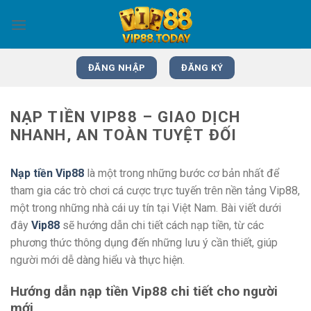
Bỏ
qua
nội
dung
ĐĂNG NHẬP
ĐĂNG KÝ
NẠP TIỀN VIP88 – GIAO DỊCH
NHANH, AN TOÀN TUYỆT ĐỐI
Nạp tiền Vip88
là một trong những bước cơ bản nhất để
tham gia các trò chơi cá cược trực tuyến trên nền tảng Vip88,
một trong những nhà cái uy tín tại Việt Nam. Bài viết dưới
đây
Vip88
sẽ hướng dẫn chi tiết cách nạp tiền, từ các
phương thức thông dụng đến những lưu ý cần thiết, giúp
người mới dễ dàng hiểu và thực hiện.
Hướng dẫn nạp tiền Vip88 chi tiết cho người
mới