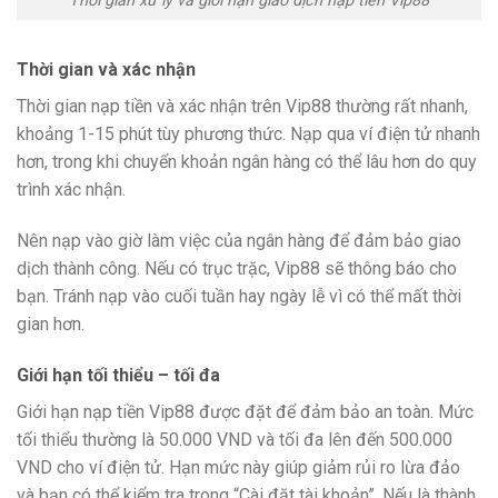
Thời gian xử lý và giới hạn giao dịch nạp tiền Vip88
Thời gian và xác nhận
Thời gian nạp tiền và xác nhận trên Vip88 thường rất nhanh,
khoảng 1-15 phút tùy phương thức. Nạp qua ví điện tử nhanh
hơn, trong khi chuyển khoản ngân hàng có thể lâu hơn do quy
trình xác nhận.
Nên nạp vào giờ làm việc của ngân hàng để đảm bảo giao
dịch thành công. Nếu có trục trặc, Vip88 sẽ thông báo cho
bạn. Tránh nạp vào cuối tuần hay ngày lễ vì có thể mất thời
gian hơn.
Giới hạn tối thiểu – tối đa
Giới hạn nạp tiền Vip88 được đặt để đảm bảo an toàn. Mức
tối thiểu thường là 50.000 VND và tối đa lên đến 500.000
VND cho ví điện tử. Hạn mức này giúp giảm rủi ro lừa đảo
và bạn có thể kiểm tra trong “Cài đặt tài khoản”. Nếu là thành