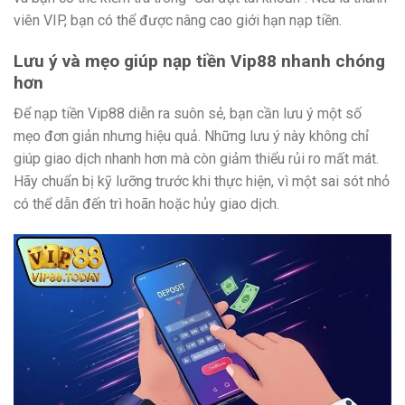
viên VIP, bạn có thể được nâng cao giới hạn nạp tiền.
Lưu ý và mẹo giúp nạp tiền Vip88 nhanh chóng
hơn
Để nạp tiền Vip88 diễn ra suôn sẻ, bạn cần lưu ý một số
mẹo đơn giản nhưng hiệu quả. Những lưu ý này không chỉ
giúp giao dịch nhanh hơn mà còn giảm thiểu rủi ro mất mát.
Hãy chuẩn bị kỹ lưỡng trước khi thực hiện, vì một sai sót nhỏ
có thể dẫn đến trì hoãn hoặc hủy giao dịch.