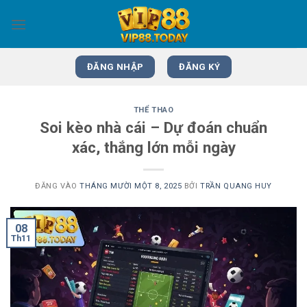
Bỏ
qua
nội
dung
ĐĂNG NHẬP
ĐĂNG KÝ
THỂ THAO
Soi kèo nhà cái – Dự đoán chuẩn
xác, thắng lớn mỗi ngày
ĐĂNG VÀO
THÁNG MƯỜI MỘT 8, 2025
BỞI
TRẦN QUANG HUY
08
Th11