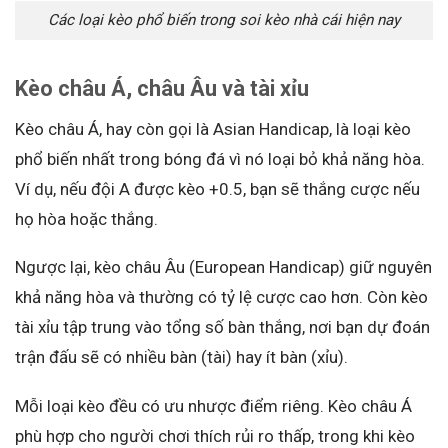
Các loại kèo phổ biến trong soi kèo nhà cái hiện nay
Kèo châu Á, châu Âu và tài xỉu
Kèo châu Á, hay còn gọi là Asian Handicap, là loại kèo
phổ biến nhất trong bóng đá vì nó loại bỏ khả năng hòa.
Ví dụ, nếu đội A được kèo +0.5, bạn sẽ thắng cược nếu
họ hòa hoặc thắng.
Ngược lại, kèo châu Âu (European Handicap) giữ nguyên
khả năng hòa và thường có tỷ lệ cược cao hơn. Còn kèo
tài xỉu tập trung vào tổng số bàn thắng, nơi bạn dự đoán
trận đấu sẽ có nhiều bàn (tài) hay ít bàn (xỉu).
Mỗi loại kèo đều có ưu nhược điểm riêng. Kèo châu Á
phù hợp cho người chơi thích rủi ro thấp, trong khi kèo