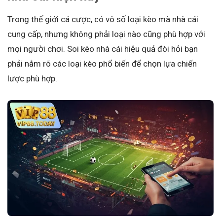
Trong thế giới cá cược, có vô số loại kèo mà nhà cái
cung cấp, nhưng không phải loại nào cũng phù hợp với
mọi người chơi. Soi kèo nhà cái hiệu quả đòi hỏi bạn
phải nắm rõ các loại kèo phổ biến để chọn lựa chiến
lược phù hợp.