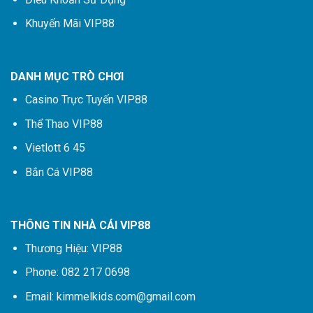
Khuyến Mãi VIP88
DANH MỤC TRÒ CHƠI
Casino Trực Tuyến VIP88
Thể Thao VIP88
Vietlott 6 45
Bắn Cá VIP88
THÔNG TIN NHÀ CÁI VIP88
Thương Hiệu: VIP88
Phone: 082 217 0698
Email:
kimmelkids.com@gmail.com