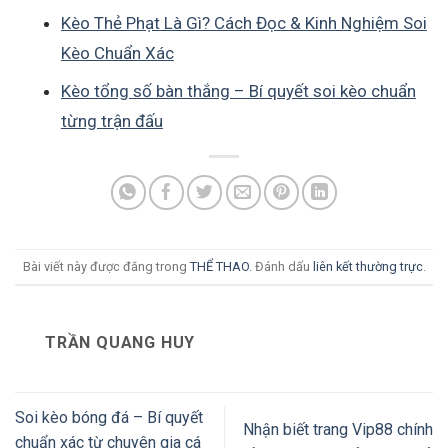
Kèo Thẻ Phạt Là Gì? Cách Đọc & Kinh Nghiệm Soi
Kèo Chuẩn Xác
Kèo tổng số bàn thắng – Bí quyết soi kèo chuẩn
từng trận đấu
Bài viết này được đăng trong
THỂ THAO
. Đánh dấu
liên kết thường trực
.
TRẦN QUANG HUY
Soi kèo bóng đá – Bí quyết
Nhận biết trang Vip88 chính
chuẩn xác từ chuyên gia cá