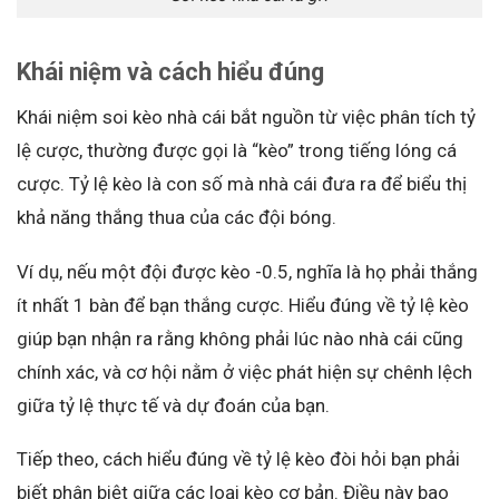
Khái niệm và cách hiểu đúng
Khái niệm soi kèo nhà cái bắt nguồn từ việc phân tích tỷ
lệ cược, thường được gọi là “kèo” trong tiếng lóng cá
cược. Tỷ lệ kèo là con số mà nhà cái đưa ra để biểu thị
khả năng thắng thua của các đội bóng.
Ví dụ, nếu một đội được kèo -0.5, nghĩa là họ phải thắng
ít nhất 1 bàn để bạn thắng cược. Hiểu đúng về tỷ lệ kèo
giúp bạn nhận ra rằng không phải lúc nào nhà cái cũng
chính xác, và cơ hội nằm ở việc phát hiện sự chênh lệch
giữa tỷ lệ thực tế và dự đoán của bạn.
Tiếp theo, cách hiểu đúng về tỷ lệ kèo đòi hỏi bạn phải
biết phân biệt giữa các loại kèo cơ bản. Điều này bao