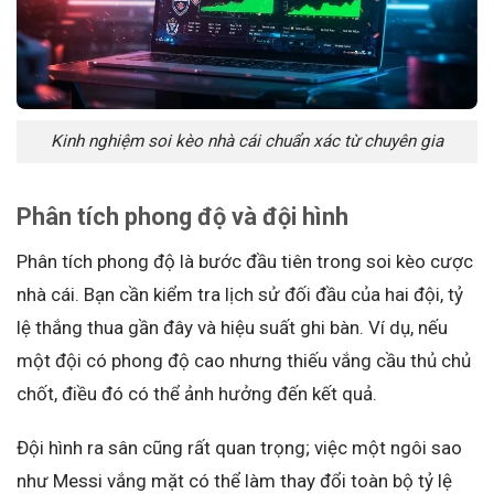
Kinh nghiệm soi kèo nhà cái chuẩn xác từ chuyên gia
Phân tích phong độ và đội hình
Phân tích phong độ là bước đầu tiên trong soi kèo cược
nhà cái. Bạn cần kiểm tra lịch sử đối đầu của hai đội, tỷ
lệ thắng thua gần đây và hiệu suất ghi bàn. Ví dụ, nếu
một đội có phong độ cao nhưng thiếu vắng cầu thủ chủ
chốt, điều đó có thể ảnh hưởng đến kết quả.
Đội hình ra sân cũng rất quan trọng; việc một ngôi sao
như Messi vắng mặt có thể làm thay đổi toàn bộ tỷ lệ